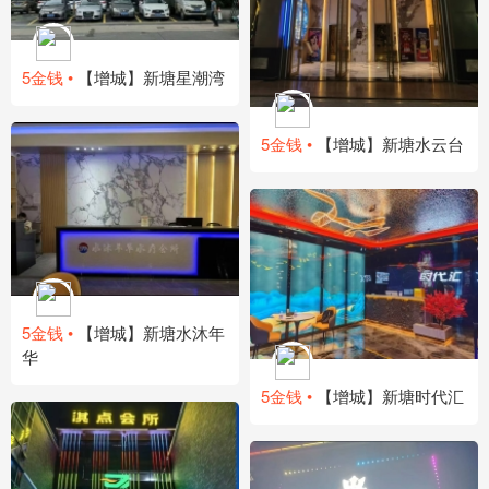
5金钱 •
【增城】新塘星潮湾
5金钱 •
【增城】新塘水云台
5金钱 •
【增城】新塘水沐年
华
5金钱 •
【增城】新塘时代汇