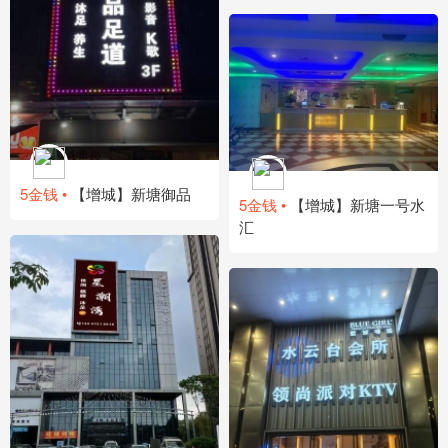
5金钱 •
【增城】新塘御品
5金钱 •
【增城】新塘一号水
汇