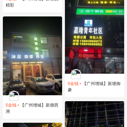
精彩
5金钱 •
【广州增城】新塘御
豪
5金钱 •
【广州增城】新塘西
洲