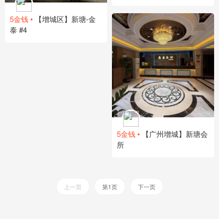
5金钱 •
【增城区】新塘-金
泰 #4
5金钱 •
【广州增城】新塘会
所
上一页
第1页
下一页