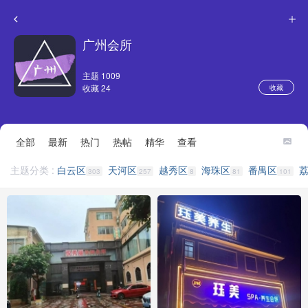
广州会所
主题 1009
收藏 24
收藏
全部
最新
热门
热帖
精华
查看
主题分类 :
白云区
天河区
越秀区
海珠区
番禺区
303
257
8
81
101