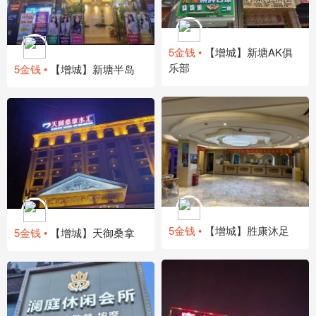
5金钱 •
【增城】新塘AK俱
乐部
5金钱 •
【增城】新塘半岛
5金钱 •
【增城】胜康沐足
5金钱 •
【增城】天御桑拿