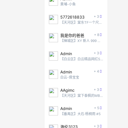
黄埔-小鱼
+ 3
5772618833
【天河区】棠东TF一个尺度还不错的地方
+ 8
我是你的爸爸
【禅城区】XY 新人 999 无脑冲！
+ 3
Admin
【白云区】白云精品网红SPA #5
+ 4
Admin
白云-倩宝宝
+ 3
AAgimc
【天河区】棠下泰枫的MB项目
+ 5
Admin
【番禺区】大石·梧桐雨 #5
+ 3
海伦3123