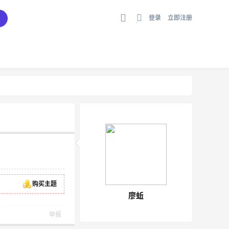
登录
立即注册
切
换
到
宽
版
购买主题
廖蚯
举报