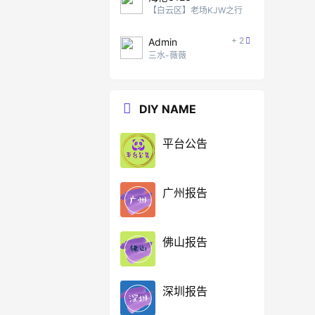
【白云区】老场KJW之行
+ 2
Admin
三水-薇薇
DIY NAME
平台公告
广州报告
佛山报告
深圳报告