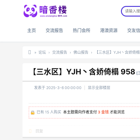
主页
交流报告
热门会所
港澳资源
交友
»
论坛
›
交流报告
›
佛山报告
›
【三水区】YJH丶含娇倚榻 
暗
【三水区】YJH丶含娇倚榻 958
香
[
楼
发表于 2025-3-6 00:00:00
|
显示全部楼层
已有 15 人购买
本主题需向作者支付
3 金钱
才能浏览
回复