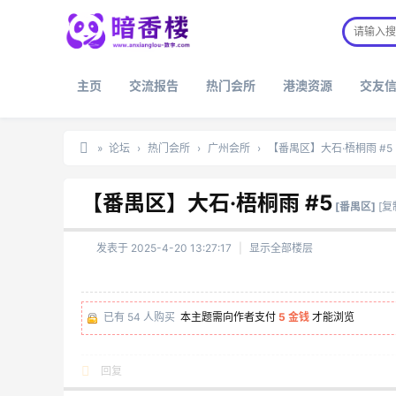
主页
交流报告
热门会所
港澳资源
交友
»
论坛
›
热门会所
›
广州会所
›
【番禺区】大石·梧桐雨 #5
暗
【番禺区】大石·梧桐雨 #5
香
[番禺区]
[复
楼
发表于 2025-4-20 13:27:17
|
显示全部楼层
已有 54 人购买
本主题需向作者支付
5 金钱
才能浏览
回复