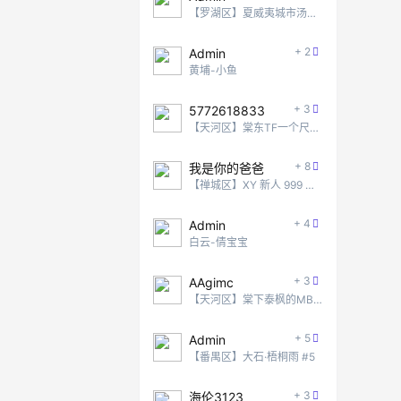
【罗湖区】夏威夷城市汤泉 #2
+ 2
Admin
黄埔-小鱼
+ 3
5772618833
【天河区】棠东TF一个尺度还不错的地方
+ 8
我是你的爸爸
【禅城区】XY 新人 999 无脑冲！
+ 4
Admin
白云-倩宝宝
+ 3
AAgimc
【天河区】棠下泰枫的MB项目
+ 5
Admin
【番禺区】大石·梧桐雨 #5
+ 3
海伦3123