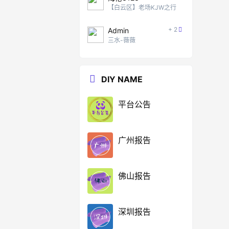
【白云区】老场KJW之行
+ 2
Admin
三水-薇薇
DIY NAME
平台公告
广州报告
佛山报告
深圳报告