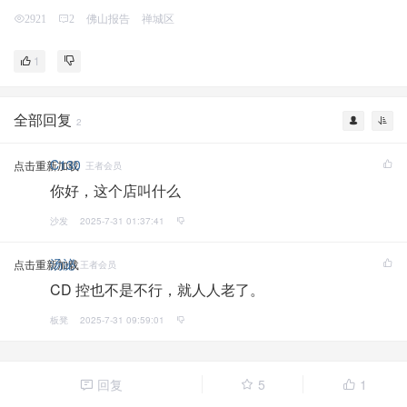
佛山报告
禅城区
2921
2
1
全部回复
2
C130
点击重新加载
王者会员
你好，这个店叫什么
沙发
2025-7-31 01:37:41
汤泌
点击重新加载
王者会员
CD 控也不是不行，就人人老了。
板凳
2025-7-31 09:59:01
回复
5
1