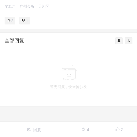
广州会所
天河区
3174
2
1
全部回复
暂无回复，快来抢沙发
回复
4
2