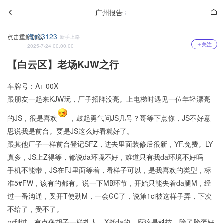
广州报告
海伦3123
点击重新加载
新手上路
关注
2025-7-24 00:00:00
【白云区】老场KJW之行
车牌号：A+ 00X
跟朋友一起来KJW玩，厂子招牌没亮。上电梯时遇见一位年轻漂亮
的JS，很是喜欢
，鼓起勇气问JS几号？哥等下点你，JS不好意
思说我是前台。要是JS这么好看就好了。
跟其他厂子一样前台登记SFZ，进去里面装修后很新，YF.免费。LY
真多，JS上Z得等，都说da环境不好，难道只有我da环境不好吗
手机不能带，JS在FJ里面等着，看样子可以，是我喜欢的类型，标
准5#FW，该有的都有。说一下MB环节，开始只能夹着da腿M，经
过一番沟通，叉开T使劲M，一会GC了，说第1ci被这样子弄，下次
不给了，受不了。
m刮过，有点像胡子一样扎人，X挺da的，应该是科技，除了脸蛋好