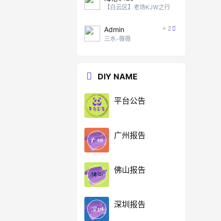
【白云区】老场KJW之行
+ 2
Admin
三水-薇薇
DIY NAME
平台公告
广州报告
佛山报告
深圳报告