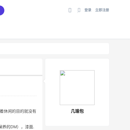
登录
立即注册
切
换
到
宽
版
几瑜包
于本着休闲的目的就没有
养的DM），漆面.