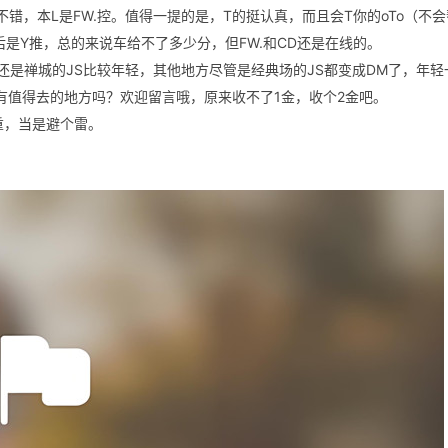
.还不错，本L是FW.控。值得一提的是，T的挺认真，而且会T你的oTo（不
是Y推，总的来说车给不了多少分，但FW.和CD还是在线的。
，还是禅城的JS比较年轻，其他地方尽管是经典场的JS都变成DM了，年
有值得去的地方吗？欢迎留言哦，原来收不了1金，收个2金吧。
重，当是避个雷。