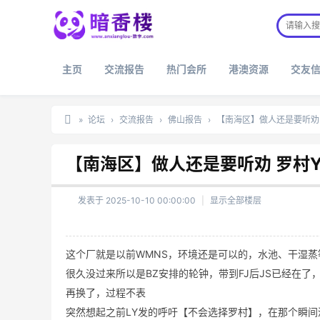
主页
交流报告
热门会所
港澳资源
交友
»
论坛
›
交流报告
›
佛山报告
›
【南海区】做人还是要听劝 
暗
【南海区】做人还是要听劝 罗村
香
楼
发表于 2025-10-10 00:00:00
|
显示全部楼层
这个厂就是以前WMNS，环境还是可以的，水池、干湿
很久没过来所以是BZ安排的轮钟，带到FJ后JS已经在了，
再换了，过程不表
突然想起之前LY发的呼吁【不会选择罗村】，在那个瞬间深