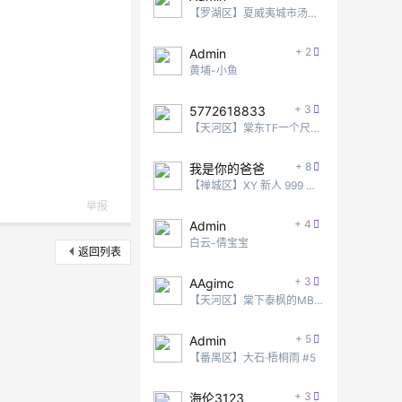
【罗湖区】夏威夷城市汤泉 #2
+ 2
Admin
黄埔-小鱼
+ 3
5772618833
【天河区】棠东TF一个尺度还不错的地方
+ 8
我是你的爸爸
【禅城区】XY 新人 999 无脑冲！
举报
+ 4
Admin
白云-倩宝宝
返回列表
+ 3
AAgimc
【天河区】棠下泰枫的MB项目
+ 5
Admin
【番禺区】大石·梧桐雨 #5
+ 3
海伦3123