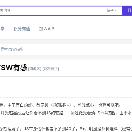
帖子
信息
积分充值
加入VIP
罗村YSW有感
YSW有感
[南海区]
[复制链接]
蒸等，中午有白灼虾、蒸扇贝（预知那种）、蒸笼点心，也算可以吧。
灯光超黑然后让你看不到JS的套路......透过微光看清JS~科技脸，由
刻理解了，JS车身估计也差不多到40了，B+，明显是那种堆料（经常保