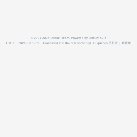
© 2001-2026
Discuz! Team
. Powered by
Discuz!
X3.5
GMT+8, 2026-8-6 17:58
, Processed in 0.042688 second(s), 12 queries
手机版
|
暗香楼