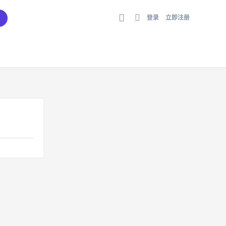
登录
立即注册
切
换
到
宽
版