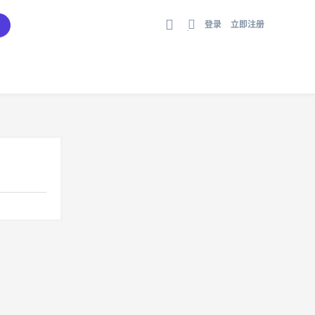
登录
立即注册
切
换
到
宽
版