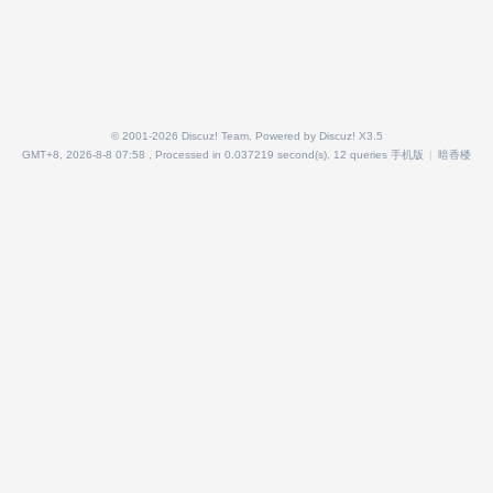
© 2001-2026
Discuz! Team
. Powered by
Discuz!
X3.5
GMT+8, 2026-8-8 07:58
, Processed in 0.037219 second(s), 12 queries
手机版
|
暗香楼